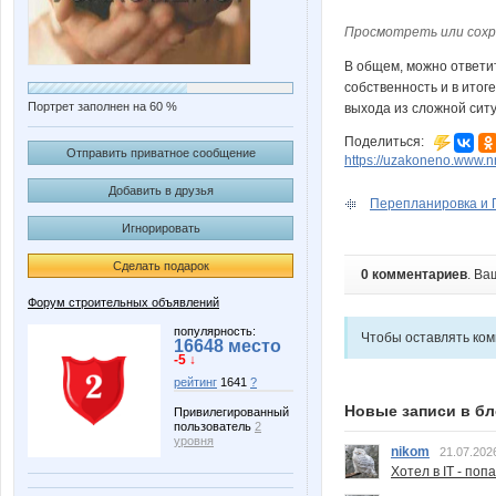
Просмотреть или сохр
В общем, можно ответи
собственность и в итог
Портрет заполнен на 60 %
выхода из сложной сит
Поделиться:
Отправить приватное сообщение
https://uzakoneno.www.nn
Добавить в друзья
Перепланировка и П
Игнорировать
Сделать подарок
0 комментариев
. Ва
Форум строительных объявлений
популярность:
Чтобы оставлять ко
16648 место
-5 ↓
рейтинг
1641
?
Новые записи в бл
Привилегированный
пользователь
2
уровня
nikom
21.07.202
Хотел в IT - поп