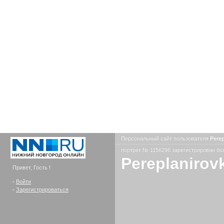
Персональный сайт пользователя
Pere
портрет № 1156296 зарегистрирован бол
Pereplanirov
Привет, Гость !
-
Войти
-
Зарегистрироваться