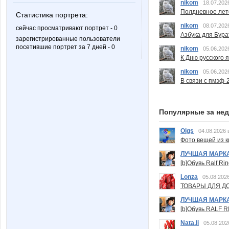
nikom
18.07.202
Полдневное лет
Статистика портрета:
nikom
08.07.202
сейчас просматривают портрет - 0
Азбука для Бура
зарегистрированные пользователи
посетившие портрет за 7 дней - 0
nikom
05.06.202
К Дню русского 
nikom
05.06.202
В связи с пмэф-
Популярные за не
Olgs
04.08.2026 
Фото вещей из ки
ЛУЧШАЯ МАРК
[b]Обувь Ralf Ri
Lonza
05.08.2026
ТОВАРЫ ДЛЯ ДО
ЛУЧШАЯ МАРК
[b]Обувь RALF RI
Nata.li
05.08.202