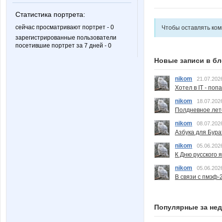
Статистика портрета:
сейчас просматривают портрет - 0
Чтобы оставлять ко
зарегистрированные пользователи
посетившие портрет за 7 дней - 0
Новые записи в бл
nikom
21.07.202
Хотел в IT - поп
nikom
18.07.202
Полдневное лет
nikom
08.07.202
Азбука для Бура
nikom
05.06.202
К Дню русского 
nikom
05.06.202
В связи с пмэф-
Популярные за не