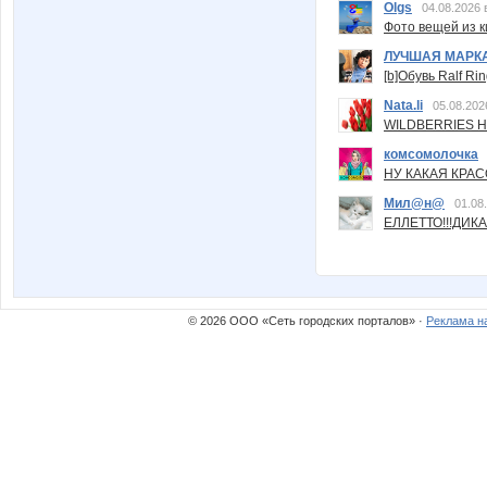
Olgs
04.08.2026 
Фото вещей из ки
ЛУЧШАЯ МАРК
[b]Обувь Ralf Ri
Nata.li
05.08.202
WILDBERRIES Н
комсомолочка
НУ КАКАЯ КРАСОТ
Мил@н@
01.08
ЕЛЛЕТТО!!!ДИК
© 2026 ООО «Сеть городских порталов» ·
Реклама н